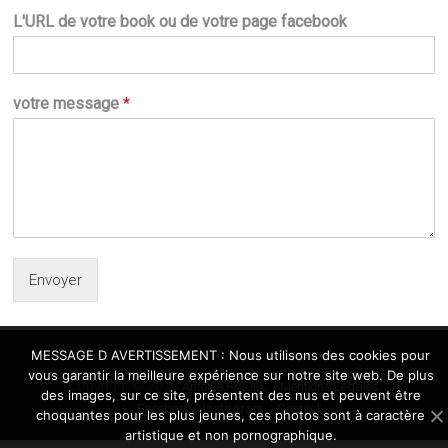
L'URL de votre book ou de votre page facebook
votre message
*
Envoyer
MESSAGE D AVERTISSEMENT : Nous utilisons des cookies pour
vous garantir la meilleure expérience sur notre site web. De plus
Copyright © 2026
.
Antoine RAZIEL
- Mentions Légales
des images, sur ce site, présentent des nus et peuvent être
Facebook
Instagram
Contact
choquantes pour les plus jeunes, ces photos sont à caractère
artistique et non pornographique.